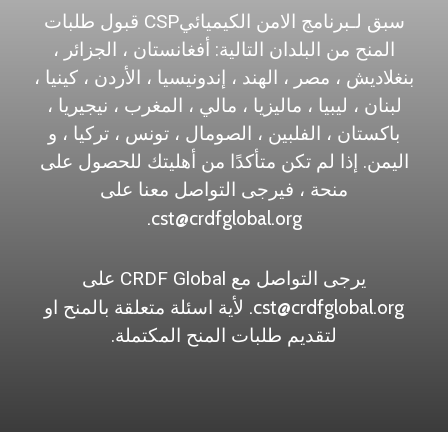
سبق لـبرنامج الامن الكيميائيCSP قبول طلبات
المنح من البلدان التالية: أفغانستان ، الجزائر ،
بنغلاديش ، مصر ، الهند ، إندونيسيا ، الأردن ، كينيا ،
لبنان ، ليبيا ، ماليزيا ، مالي ، المغرب ، نيجيريا ،
باكستان ، الفلبين ، الصومال ، تونس ، تركيا ، و
اليمن. إذا لم تكن متأكدًا من أهليتك للحصول على
منحة ، فيرجى التواصل معنا على
cst@crdfglobal.org.
يرجى التواصل مع CRDF Global على
cst@crdfglobal.org.
لأية اسئلة متعلقة بالمنح او
لتقديم طلبات المنح المكتملة.