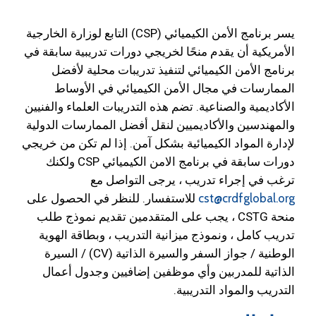
يسر برنامج الأمن الكيميائي (CSP) التابع لوزارة الخارجية
الأمريكية أن يقدم منحًا لخريجي دورات تدريبية سابقة في
برنامج الأمن الكيميائي لتنفيذ تدريبات محلية لأفضل
الممارسات في مجال الأمن الكيميائي في الأوساط
الأكاديمية والصناعية. تضم هذه التدريبات العلماء والفنيين
والمهندسين والأكاديميين لنقل أفضل الممارسات الدولية
لإدارة المواد الكيميائية بشكل آمن. إذا لم تكن من خريجي
دورات سابقة في برنامج الامن الكيميائي CSP ولكنك
ترغب في إجراء تدريب ، يرجى التواصل مع
cst@crdfglobal.org
للاستفسار. للنظر في الحصول على
منحة CSTG ، يجب على المتقدمين تقديم نموذج طلب
تدريب كامل ، ونموذج ميزانية التدريب ، وبطاقة الهوية
الوطنية / جواز السفر والسيرة الذاتية (CV) / السيرة
الذاتية للمدربين وأي موظفين إضافيين وجدول أعمال
التدريب والمواد التدريبية.